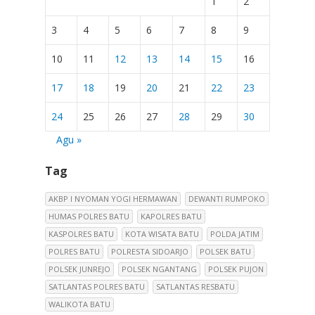
1
2
3
4
5
6
7
8
9
10
11
12
13
14
15
16
17
18
19
20
21
22
23
24
25
26
27
28
29
30
Agu »
Tag
AKBP I NYOMAN YOGI HERMAWAN
DEWANTI RUMPOKO
HUMAS POLRES BATU
KAPOLRES BATU
KASPOLRES BATU
KOTA WISATA BATU
POLDA JATIM
POLRES BATU
POLRESTA SIDOARJO
POLSEK BATU
POLSEK JUNREJO
POLSEK NGANTANG
POLSEK PUJON
SATLANTAS POLRES BATU
SATLANTAS RESBATU
WALIKOTA BATU