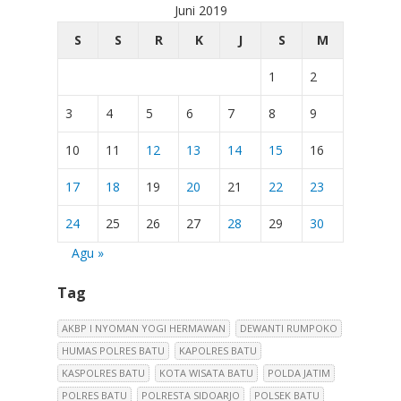
Juni 2019
S
S
R
K
J
S
M
1
2
3
4
5
6
7
8
9
10
11
12
13
14
15
16
17
18
19
20
21
22
23
24
25
26
27
28
29
30
Agu »
Tag
AKBP I NYOMAN YOGI HERMAWAN
DEWANTI RUMPOKO
HUMAS POLRES BATU
KAPOLRES BATU
KASPOLRES BATU
KOTA WISATA BATU
POLDA JATIM
POLRES BATU
POLRESTA SIDOARJO
POLSEK BATU