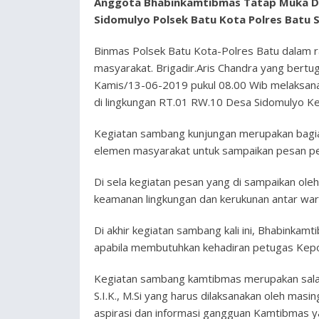
Anggota Bhabinkamtibmas Tatap Muka D
Sidomulyo Polsek Batu Kota Polres Batu
Binmas Polsek Batu Kota-Polres Batu dalam 
masyarakat. Brigadir.Aris Chandra yang bert
Kamis/13-06-2019 pukul 08.00 Wib melaksana
di lingkungan RT.01 RW.10 Desa Sidomulyo Ke
Kegiatan sambang kunjungan merupakan bagia
elemen masyarakat untuk sampaikan pesan pe
Di sela kegiatan pesan yang di sampaikan ole
keamanan lingkungan dan kerukunan antar war
Di akhir kegiatan sambang kali ini, Bhabinkam
apabila membutuhkan kehadiran petugas Kepo
Kegiatan sambang kamtibmas merupakan salah
S.I.K., M.Si yang harus dilaksanakan oleh m
aspirasi dan informasi gangguan Kamtibmas ya