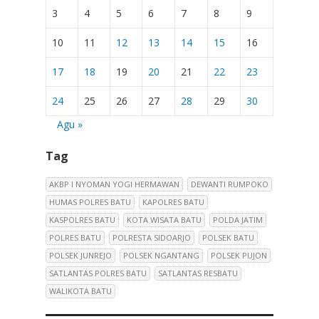
3
4
5
6
7
8
9
10
11
12
13
14
15
16
17
18
19
20
21
22
23
24
25
26
27
28
29
30
Agu »
Tag
AKBP I NYOMAN YOGI HERMAWAN
DEWANTI RUMPOKO
HUMAS POLRES BATU
KAPOLRES BATU
KASPOLRES BATU
KOTA WISATA BATU
POLDA JATIM
POLRES BATU
POLRESTA SIDOARJO
POLSEK BATU
POLSEK JUNREJO
POLSEK NGANTANG
POLSEK PUJON
SATLANTAS POLRES BATU
SATLANTAS RESBATU
WALIKOTA BATU