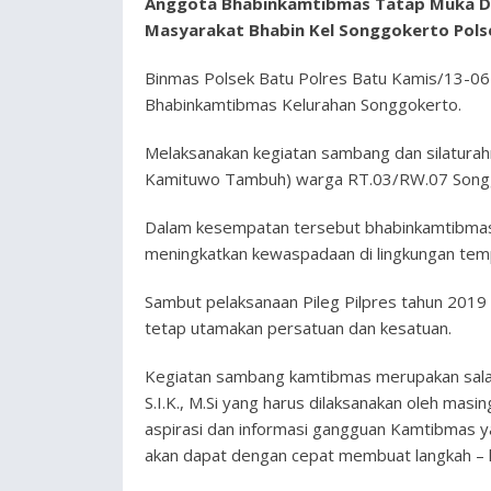
Anggota Bhabinkamtibmas Tatap Muka De
Masyarakat Bhabin Kel Songgokerto Pols
Binmas Polsek Batu Polres Batu Kamis/13-06-
Bhabinkamtibmas Kelurahan Songgokerto.
Melaksanakan kegiatan sambang dan silatura
Kamituwo Tambuh) warga RT.03/RW.07 Songg
Dalam kesempatan tersebut bhabinkamtibmas 
meningkatkan kewaspadaan di lingkungan tempa
Sambut pelaksanaan Pileg Pilpres tahun 2019
tetap utamakan persatuan dan kesatuan.
Kegiatan sambang kamtibmas merupakan salah
S.I.K., M.Si yang harus dilaksanakan oleh m
aspirasi dan informasi gangguan Kamtibmas ya
akan dapat dengan cepat membuat langkah – la