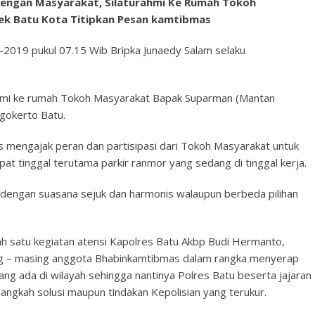
ngan Masyarakat, Silaturahmi Ke Rumah Tokoh
ek Batu Kota Titipkan Pesan kamtibmas
2019 pukul 07.15 Wib Bripka Junaedy Salam selaku
hmi ke rumah Tokoh Masyarakat Bapak Suparman (Mantan
okerto Batu.
mengajak peran dan partisipasi dari Tokoh Masyarakat untuk
t tinggal terutama parkir ranmor yang sedang di tinggal kerja.
 dengan suasana sejuk dan harmonis walaupun berbeda pilihan
 satu kegiatan atensi Kapolres Batu Akbp Budi Hermanto,
asing – masing anggota Bhabinkamtibmas dalam rangka menyerap
ng ada di wilayah sehingga nantinya Polres Batu beserta jajaran
ngkah solusi maupun tindakan Kepolisian yang terukur.