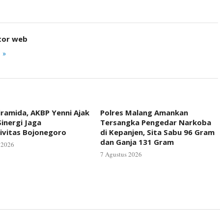
tor web
 »
iramida, AKBP Yenni Ajak
Polres Malang Amankan
inergi Jaga
Tersangka Pengedar Narkoba
ivitas Bojonegoro
di Kepanjen, Sita Sabu 96 Gram
dan Ganja 131 Gram
 2026
7 Agustus 2026