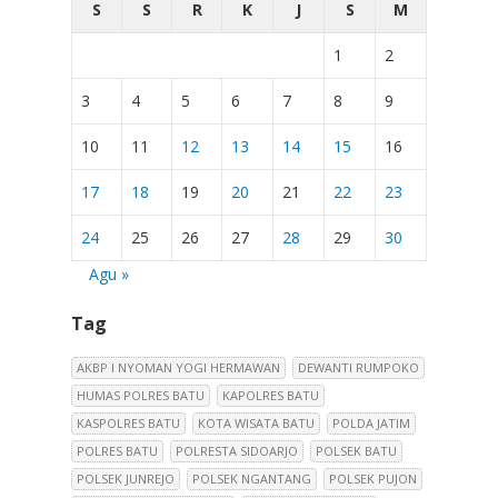
S
S
R
K
J
S
M
1
2
3
4
5
6
7
8
9
10
11
12
13
14
15
16
17
18
19
20
21
22
23
24
25
26
27
28
29
30
Agu »
Tag
AKBP I NYOMAN YOGI HERMAWAN
DEWANTI RUMPOKO
HUMAS POLRES BATU
KAPOLRES BATU
KASPOLRES BATU
KOTA WISATA BATU
POLDA JATIM
POLRES BATU
POLRESTA SIDOARJO
POLSEK BATU
POLSEK JUNREJO
POLSEK NGANTANG
POLSEK PUJON