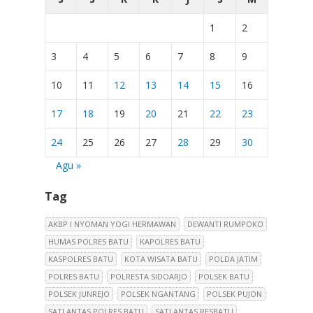
1
2
3
4
5
6
7
8
9
10
11
12
13
14
15
16
17
18
19
20
21
22
23
24
25
26
27
28
29
30
Agu »
Tag
AKBP I NYOMAN YOGI HERMAWAN
DEWANTI RUMPOKO
HUMAS POLRES BATU
KAPOLRES BATU
KASPOLRES BATU
KOTA WISATA BATU
POLDA JATIM
POLRES BATU
POLRESTA SIDOARJO
POLSEK BATU
POLSEK JUNREJO
POLSEK NGANTANG
POLSEK PUJON
SATLANTAS POLRES BATU
SATLANTAS RESBATU