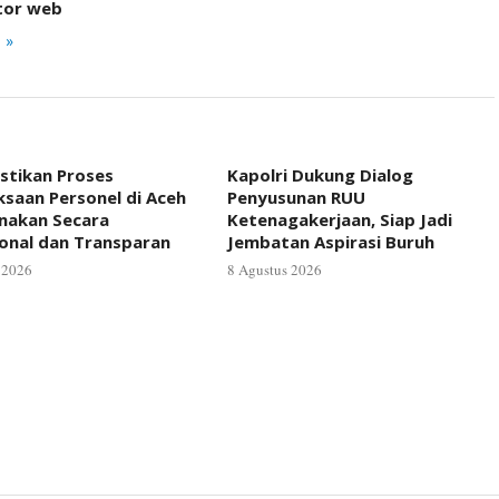
tor web
 »
astikan Proses
Kapolri Dukung Dialog
saan Personel di Aceh
Penyusunan RUU
anakan Secara
Ketenagakerjaan, Siap Jadi
ional dan Transparan
Jembatan Aspirasi Buruh
 2026
8 Agustus 2026