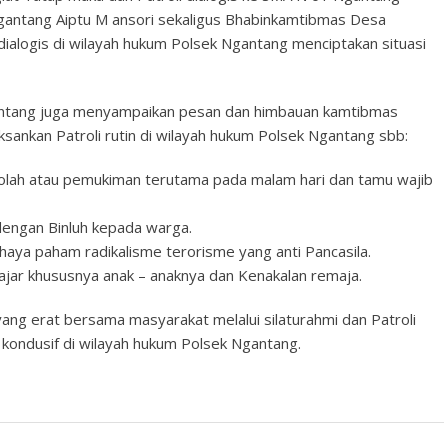
antang Aiptu M ansori sekaligus Bhabinkamtibmas Desa
dialogis di wilayah hukum Polsek Ngantang menciptakan situasi
antang juga menyampaikan pesan dan himbauan kamtibmas
ankan Patroli rutin di wilayah hukum Polsek Ngantang sbb:
olah atau pemukiman terutama pada malam hari dan tamu wajib
 dengan Binluh kepada warga.
ya paham radikalisme terorisme yang anti Pancasila.
ajar khususnya anak – anaknya dan Kenakalan remaja.
yang erat bersama masyarakat melalui silaturahmi dan Patroli
kondusif di wilayah hukum Polsek Ngantang.