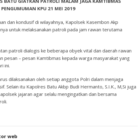
S BATU GIATKAN PATROLI MALAM JAGA KAMTIBMAS
H PENGUMUMAN KPU 21 MEI 2019
an dan kondusif di wilayahnya, Kapolsek Kasembon Akp
anya untuk melaksanakan patroli pada jam rawan terutama
an patroli dialogis ke beberapa obyek vital dan daerah rawan
rikan pesan – pesan Kamtibmas kepada warga masyarakat yang
 ini.
arus dilaksanakan oleh setiap anggota Polri dalam menjaga
. Selain itu Kapolres Batu Akbp Budi Hermanto, S.I.K., M,Si juga
apolsek jajaran agar selalu mengingatkan dan bersama
oli.
tor web