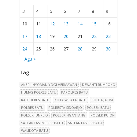
3
4
5
6
7
8
9
10
11
12
13
14
15
16
17
18
19
20
21
22
23
24
25
26
27
28
29
30
Agu »
Tag
AKBP I NYOMAN YOGI HERMAWAN
DEWANTI RUMPOKO
HUMAS POLRES BATU
KAPOLRES BATU
KASPOLRES BATU
KOTA WISATA BATU
POLDA JATIM
POLRES BATU
POLRESTA SIDOARJO
POLSEK BATU
POLSEK JUNREJO
POLSEK NGANTANG
POLSEK PUJON
SATLANTAS POLRES BATU
SATLANTAS RESBATU
WALIKOTA BATU