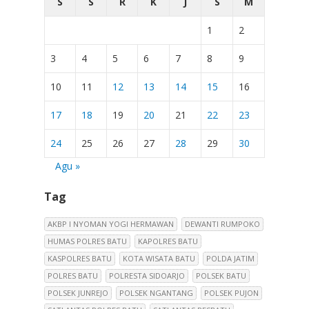
S
S
R
K
J
S
M
1
2
3
4
5
6
7
8
9
10
11
12
13
14
15
16
17
18
19
20
21
22
23
24
25
26
27
28
29
30
Agu »
Tag
AKBP I NYOMAN YOGI HERMAWAN
DEWANTI RUMPOKO
HUMAS POLRES BATU
KAPOLRES BATU
KASPOLRES BATU
KOTA WISATA BATU
POLDA JATIM
POLRES BATU
POLRESTA SIDOARJO
POLSEK BATU
POLSEK JUNREJO
POLSEK NGANTANG
POLSEK PUJON