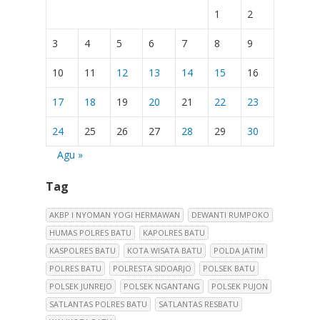
1
2
3
4
5
6
7
8
9
10
11
12
13
14
15
16
17
18
19
20
21
22
23
24
25
26
27
28
29
30
Agu »
Tag
AKBP I NYOMAN YOGI HERMAWAN
DEWANTI RUMPOKO
HUMAS POLRES BATU
KAPOLRES BATU
KASPOLRES BATU
KOTA WISATA BATU
POLDA JATIM
POLRES BATU
POLRESTA SIDOARJO
POLSEK BATU
POLSEK JUNREJO
POLSEK NGANTANG
POLSEK PUJON
SATLANTAS POLRES BATU
SATLANTAS RESBATU