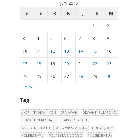
Juni 2019
S
S
R
K
J
S
M
1
2
3
4
5
6
7
8
9
10
11
12
13
14
15
16
17
18
19
20
21
22
23
24
25
26
27
28
29
30
Agu »
Tag
AKBP I NYOMAN YOGI HERMAWAN
DEWANTI RUMPOKO
HUMAS POLRES BATU
KAPOLRES BATU
KASPOLRES BATU
KOTA WISATA BATU
POLDA JATIM
POLRES BATU
POLRESTA SIDOARJO
POLSEK BATU