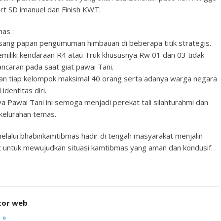
t SD imanuel dan Finish KWT.
as :
sang papan pengumuman himbauan di beberapa titik strategis.
miliki kendaraan R4 atau Truk khususnya Rw 01 dan 03 tidak
ancaran pada saat giat pawai Tani.
 dan tiap kelompok maksimal 40 orang serta adanya warga negara
dentitas diri.
ya Pawai Tani ini semoga menjadi perekat tali silahturahmi dan
kelurahan temas.
melalui bhabinkamtibmas hadir di tengah masyarakat menjalin
 untuk mewujudkan situasi kamtibmas yang aman dan kondusif.
tor web
 »