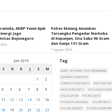
iramida, AKBP Yenni Ajak
Polres Malang Amankan
inergi Jaga
Tersangka Pengedar Narkoba
ivitas Bojonegoro
di Kepanjen, Sita Sabu 96 Gram
dan Ganja 131 Gram
 2026
7 Agustus 2026
Tag
Juni 2019
S
R
K
J
S
M
AKBP I NYOMAN YOGI HERMAWAN
DEWANTI RUMPOKO
1
2
HUMAS POLRES BATU
KAPOLRES BA
4
5
6
7
8
9
KASPOLRES BATU
KOTA WISATA BA
POLDA JATIM
POLRES BATU
11
12
13
14
15
16
POLRESTA SIDOARJO
POLSEK BATU
POLSEK JUNREJO
POLSEK NGANTAN
18
19
20
21
22
23