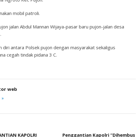
akan mobil patroli.
 pujon jalan Abdul Mannan Wijaya-pasar baru pujon-jalan desa
.
n diri antara Polsek pujon dengan masyarakat sekaligus
una cegah tindak pidana 3 C.
tor web
 »
NTIAN KAPOLRI
Penggantian Kapolri “Dihembus