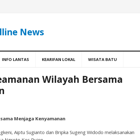
dline News
INFO LANTAS
KEARIFAN LOKAL
WISATA BATU
 Keamanan Wilayah Bersama
n
Bersama Menjaga Kenyamanan
ngkeni, Aiptu Sugianto dan Bripka Sugeng Widodo melaksanakan
sa Ngroto Kec Pujon.