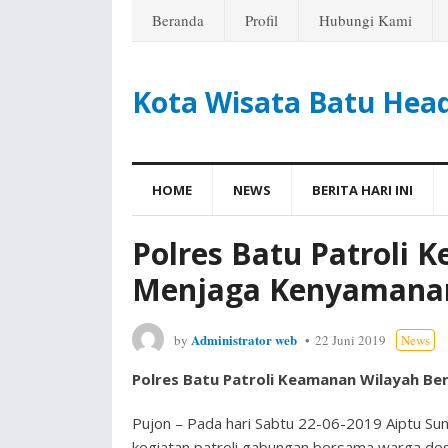
Beranda
Profil
Hubungi Kami
Kota Wisata Batu Hea
HOME
NEWS
BERITA HARI INI
Polres Batu Patroli
Menjaga Kenyamana
Administrator web
by
22 Juni 2019
News
Polres Batu Patroli Keamanan Wilayah 
Pujon – Pada hari Sabtu 22-06-2019 Aiptu Su
kegiatan patroli gabungan bersama warga de