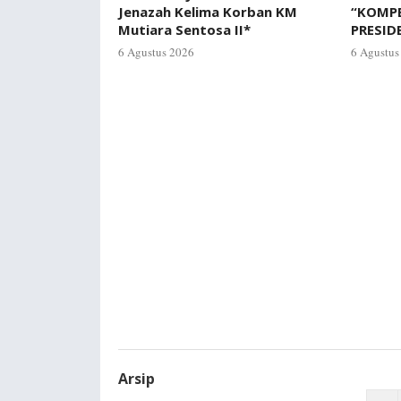
Jenazah Kelima Korban KM
“KOMP
Mutiara Sentosa II*
PRESID
6 Agustus 2026
6 Agustus
Arsip