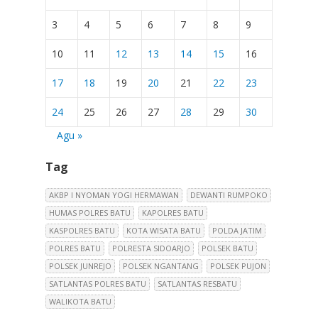
3
4
5
6
7
8
9
10
11
12
13
14
15
16
17
18
19
20
21
22
23
24
25
26
27
28
29
30
Agu »
Tag
AKBP I NYOMAN YOGI HERMAWAN
DEWANTI RUMPOKO
HUMAS POLRES BATU
KAPOLRES BATU
KASPOLRES BATU
KOTA WISATA BATU
POLDA JATIM
POLRES BATU
POLRESTA SIDOARJO
POLSEK BATU
POLSEK JUNREJO
POLSEK NGANTANG
POLSEK PUJON
SATLANTAS POLRES BATU
SATLANTAS RESBATU
WALIKOTA BATU