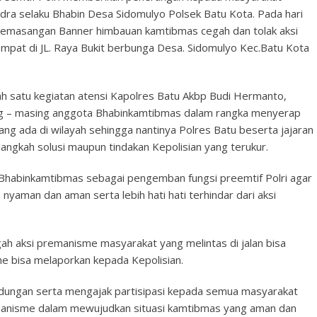
dra selaku Bhabin Desa Sidomulyo Polsek Batu Kota. Pada hari
emasangan Banner himbauan kamtibmas cegah dan tolak aksi
pat di JL. Raya Bukit berbunga Desa. Sidomulyo Kec.Batu Kota
 satu kegiatan atensi Kapolres Batu Akbp Budi Hermanto,
asing – masing anggota Bhabinkamtibmas dalam rangka menyerap
ng ada di wilayah sehingga nantinya Polres Batu beserta jajaran
ngkah solusi maupun tindakan Kepolisian yang terukur.
 Bhabinkamtibmas sebagai pengemban fungsi preemtif Polri agar
yaman dan aman serta lebih hati hati terhindar dari aksi
 aksi premanisme masyarakat yang melintas di jalan bisa
e bisa melaporkan kepada Kepolisian.
ndungan serta mengajak partisipasi kepada semua masyarakat
anisme dalam mewujudkan situasi kamtibmas yang aman dan