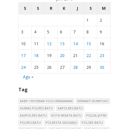
S
S
R
K
J
S
M
1
2
3
4
5
6
7
8
9
10
11
12
13
14
15
16
17
18
19
20
21
22
23
24
25
26
27
28
29
30
Agu »
Tag
AKBP I NYOMAN YOGI HERMAWAN
DEWANTI RUMPOKO
HUMAS POLRES BATU
KAPOLRES BATU
KASPOLRES BATU
KOTA WISATA BATU
POLDA JATIM
POLRES BATU
POLRESTA SIDOARJO
POLSEK BATU