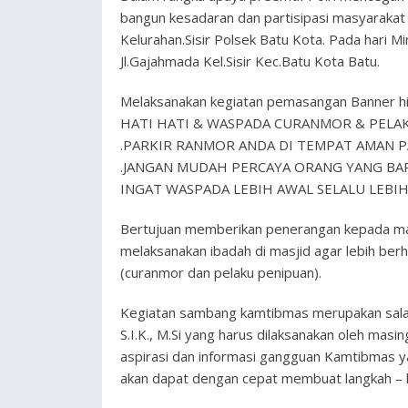
bangun kesadaran dan partisipasi masyaraka
Kelurahan.Sisir Polsek Batu Kota. Pada hari 
Jl.Gajahmada Kel.Sisir Kec.Batu Kota Batu.
Melaksanakan kegiatan pemasangan Banner hi
HATI HATI & WASPADA CURANMOR & PELA
.PARKIR RANMOR ANDA DI TEMPAT AMAN P
.JANGAN MUDAH PERCAYA ORANG YANG BAR
INGAT WASPADA LEBIH AWAL SELALU LEBIH
Bertujuan memberikan penerangan kepada ma
melaksanakan ibadah di masjid agar lebih berha
(curanmor dan pelaku penipuan).
Kegiatan sambang kamtibmas merupakan salah
S.I.K., M.Si yang harus dilaksanakan oleh m
aspirasi dan informasi gangguan Kamtibmas ya
akan dapat dengan cepat membuat langkah – la