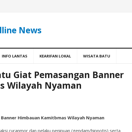
dline News
INFO LANTAS
KEARIFAN LOKAL
WISATA BATU
Batu Giat Pemasangan Banner
s Wilayah Nyaman
an Banner Himbauan Kamitbmas Wilayah Nyaman
aksi curanmor dan pelaku penipuan (gendam/hipnotis) serta