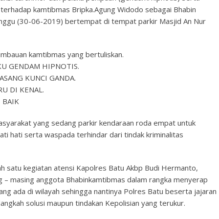
t terhadap kamtibmas Bripka.Agung Widodo sebagai Bhabin
Minggu (30-06-2019) bertempat di tempat parkir Masjid An Nur
mbauan kamtibmas yang bertuliskan.
KU GENDAM HIPNOTIS.
ASANG KUNCI GANDA.
U DI KENAL.
 BAIK
syarakat yang sedang parkir kendaraan roda empat untuk
ti hati serta waspada terhindar dari tindak kriminalitas
 satu kegiatan atensi Kapolres Batu Akbp Budi Hermanto,
asing – masing anggota Bhabinkamtibmas dalam rangka menyerap
ng ada di wilayah sehingga nantinya Polres Batu beserta jajaran
ngkah solusi maupun tindakan Kepolisian yang terukur.