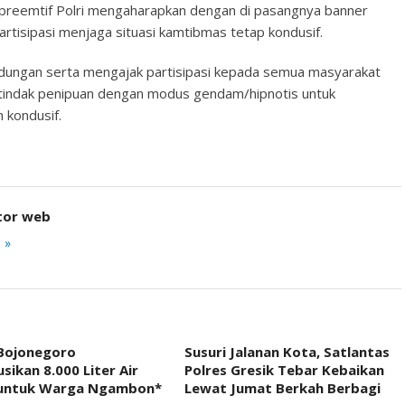
preemtif Polri mengaharapkan dengan di pasangnya banner
artisipasi menjaga situasi kamtibmas tetap kondusif.
ndungan serta mengajak partisipasi kepada semua masyarakat
 tindak penipuan dengan modus gendam/hipnotis untuk
 kondusif.
tor web
 »
 Bojonegoro
Susuri Jalanan Kota, Satlantas
usikan 8.000 Liter Air
Polres Gresik Tebar Kebaikan
 untuk Warga Ngambon*
Lewat Jumat Berkah Berbagi