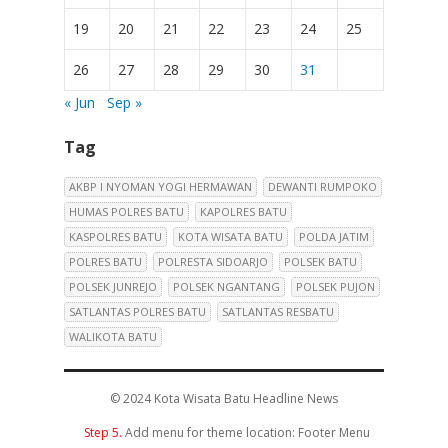
19
20
21
22
23
24
25
26
27
28
29
30
31
« Jun
Sep »
Tag
AKBP I NYOMAN YOGI HERMAWAN
DEWANTI RUMPOKO
HUMAS POLRES BATU
KAPOLRES BATU
KASPOLRES BATU
KOTA WISATA BATU
POLDA JATIM
POLRES BATU
POLRESTA SIDOARJO
POLSEK BATU
POLSEK JUNREJO
POLSEK NGANTANG
POLSEK PUJON
SATLANTAS POLRES BATU
SATLANTAS RESBATU
WALIKOTA BATU
© 2024
Kota Wisata Batu Headline News
Step 5.
Add menu for theme location: Footer Menu