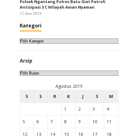
Polsek Ngantang Polres Batu Giat Patroli
Antisipasi 3 C Wilayah Aman Nyaman
12 Juni 2019
Kategori
Kategori
Arsip
Arsip
Agustus 2019
S
S
R
K
J
S
M
1
2
3
4
5
6
7
8
9
10
11
12
13
14
15
16
17
18