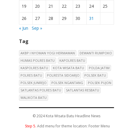
19
20
21
22
23
24
25
26
27
28
29
30
31
« Jun
Sep »
Tag
AKBP I NYOMAN YOGI HERMAWAN
DEWANTI RUMPOKO
HUMAS POLRES BATU
KAPOLRES BATU
KASPOLRES BATU
KOTA WISATA BATU
POLDA JATIM
POLRES BATU
POLRESTA SIDOARJO
POLSEK BATU
POLSEK JUNREJO
POLSEK NGANTANG
POLSEK PUJON
SATLANTAS POLRES BATU
SATLANTAS RESBATU
WALIKOTA BATU
© 2024
Kota Wisata Batu Headline News
Step 5.
Add menu for theme location: Footer Menu