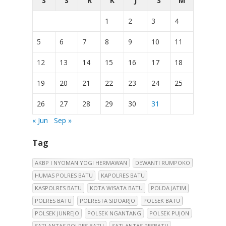
S
S
R
K
J
S
M
1
2
3
4
5
6
7
8
9
10
11
12
13
14
15
16
17
18
19
20
21
22
23
24
25
26
27
28
29
30
31
« Jun
Sep »
Tag
AKBP I NYOMAN YOGI HERMAWAN
DEWANTI RUMPOKO
HUMAS POLRES BATU
KAPOLRES BATU
KASPOLRES BATU
KOTA WISATA BATU
POLDA JATIM
POLRES BATU
POLRESTA SIDOARJO
POLSEK BATU
POLSEK JUNREJO
POLSEK NGANTANG
POLSEK PUJON
SATLANTAS POLRES BATU
SATLANTAS RESBATU