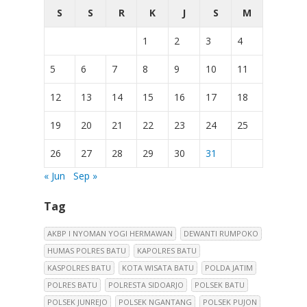
S
S
R
K
J
S
M
1
2
3
4
5
6
7
8
9
10
11
12
13
14
15
16
17
18
19
20
21
22
23
24
25
26
27
28
29
30
31
« Jun
Sep »
Tag
AKBP I NYOMAN YOGI HERMAWAN
DEWANTI RUMPOKO
HUMAS POLRES BATU
KAPOLRES BATU
KASPOLRES BATU
KOTA WISATA BATU
POLDA JATIM
POLRES BATU
POLRESTA SIDOARJO
POLSEK BATU
POLSEK JUNREJO
POLSEK NGANTANG
POLSEK PUJON