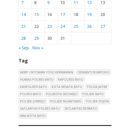
7
8
9
10
11
12
13
14
15
16
17
18
19
20
21
22
23
24
25
26
27
28
29
30
31
« Sep
Nov »
Tag
AKBP I NYOMAN YOGI HERMAWAN
DEWANTI RUMPOKO
HUMAS POLRES BATU
KAPOLRES BATU
KASPOLRES BATU
KOTA WISATA BATU
POLDA JATIM
POLRES BATU
POLRESTA SIDOARJO
POLSEK BATU
POLSEK JUNREJO
POLSEK NGANTANG
POLSEK PUJON
SATLANTAS POLRES BATU
SATLANTAS RESBATU
WALIKOTA BATU