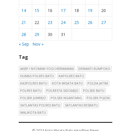
14
15
16
17
18
19
20
21
22
23
24
25
26
27
28
29
30
31
« Sep
Nov »
Tag
AKBP I NYOMAN YOGI HERMAWAN
DEWANTI RUMPOKO
HUMAS POLRES BATU
KAPOLRES BATU
KASPOLRES BATU
KOTA WISATA BATU
POLDA JATIM
POLRES BATU
POLRESTA SIDOARJO
POLSEK BATU
POLSEK JUNREJO
POLSEK NGANTANG
POLSEK PUJON
SATLANTAS POLRES BATU
SATLANTAS RESBATU
WALIKOTA BATU
© 2024
Kota Wisata Batu Headline News