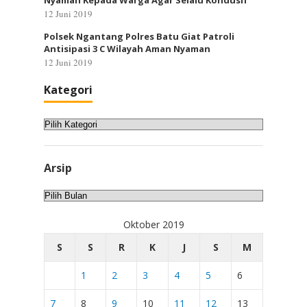
Nyaman Kepada Warga Agar Selalu Kondusif
12 Juni 2019
Polsek Ngantang Polres Batu Giat Patroli
Antisipasi 3 C Wilayah Aman Nyaman
12 Juni 2019
Kategori
Kategori
Arsip
Arsip
Oktober 2019
S
S
R
K
J
S
M
1
2
3
4
5
6
7
8
9
10
11
12
13