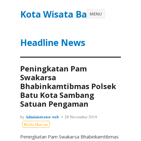
Kota Wisata Batu
MENU
Headline News
Peningkatan Pam
Swakarsa
Bhabinkamtibmas Polsek
Batu Kota Sambang
Satuan Pengaman
Administrator web
by
28 November 2019
Berita Hari ini
Peningkatan Pam Swakarsa Bhabinkamtibmas