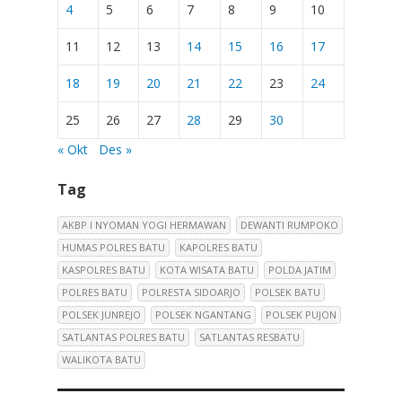
4
5
6
7
8
9
10
11
12
13
14
15
16
17
18
19
20
21
22
23
24
25
26
27
28
29
30
« Okt
Des »
Tag
AKBP I NYOMAN YOGI HERMAWAN
DEWANTI RUMPOKO
HUMAS POLRES BATU
KAPOLRES BATU
KASPOLRES BATU
KOTA WISATA BATU
POLDA JATIM
POLRES BATU
POLRESTA SIDOARJO
POLSEK BATU
POLSEK JUNREJO
POLSEK NGANTANG
POLSEK PUJON
SATLANTAS POLRES BATU
SATLANTAS RESBATU
WALIKOTA BATU