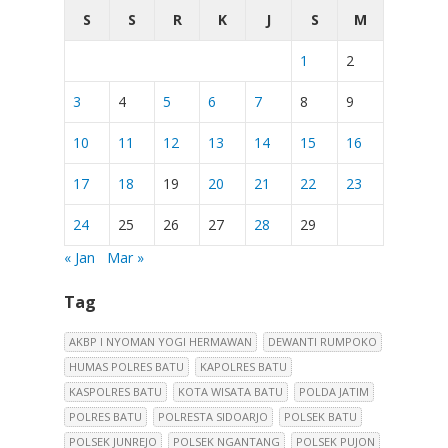
S
S
R
K
J
S
M
1
2
3
4
5
6
7
8
9
10
11
12
13
14
15
16
17
18
19
20
21
22
23
24
25
26
27
28
29
« Jan
Mar »
Tag
AKBP I NYOMAN YOGI HERMAWAN
DEWANTI RUMPOKO
HUMAS POLRES BATU
KAPOLRES BATU
KASPOLRES BATU
KOTA WISATA BATU
POLDA JATIM
POLRES BATU
POLRESTA SIDOARJO
POLSEK BATU
POLSEK JUNREJO
POLSEK NGANTANG
POLSEK PUJON