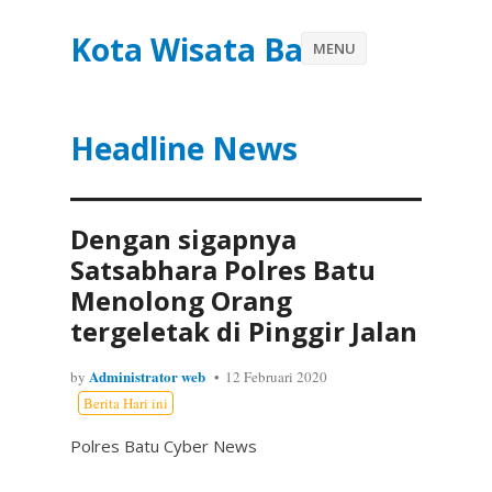
Kota Wisata Batu
MENU
Headline News
Dengan sigapnya
Satsabhara Polres Batu
Menolong Orang
tergeletak di Pinggir Jalan
Administrator web
by
12 Februari 2020
Berita Hari ini
Polres Batu Cyber News