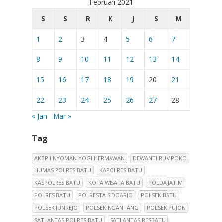
Februari 2021
S
S
R
K
J
S
M
1
2
3
4
5
6
7
8
9
10
11
12
13
14
15
16
17
18
19
20
21
22
23
24
25
26
27
28
« Jan
Mar »
Tag
AKBP I NYOMAN YOGI HERMAWAN
DEWANTI RUMPOKO
HUMAS POLRES BATU
KAPOLRES BATU
KASPOLRES BATU
KOTA WISATA BATU
POLDA JATIM
POLRES BATU
POLRESTA SIDOARJO
POLSEK BATU
POLSEK JUNREJO
POLSEK NGANTANG
POLSEK PUJON
SATLANTAS POLRES BATU
SATLANTAS RESBATU