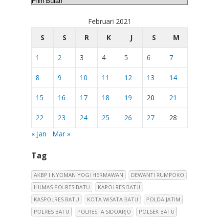
Februari 2021
S
S
R
K
J
S
M
1
2
3
4
5
6
7
8
9
10
11
12
13
14
15
16
17
18
19
20
21
22
23
24
25
26
27
28
« Jan
Mar »
Tag
AKBP I NYOMAN YOGI HERMAWAN
DEWANTI RUMPOKO
HUMAS POLRES BATU
KAPOLRES BATU
KASPOLRES BATU
KOTA WISATA BATU
POLDA JATIM
POLRES BATU
POLRESTA SIDOARJO
POLSEK BATU