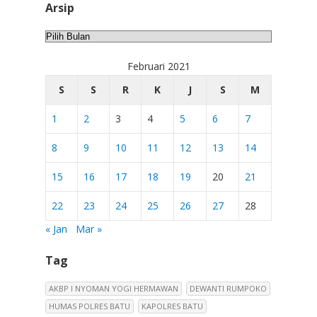
Arsip
Arsip
Februari 2021
S
S
R
K
J
S
M
1
2
3
4
5
6
7
8
9
10
11
12
13
14
15
16
17
18
19
20
21
22
23
24
25
26
27
28
« Jan
Mar »
Tag
AKBP I NYOMAN YOGI HERMAWAN
DEWANTI RUMPOKO
HUMAS POLRES BATU
KAPOLRES BATU