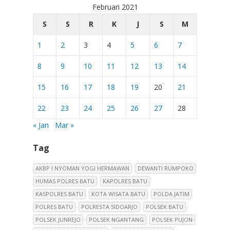
Februari 2021
S
S
R
K
J
S
M
1
2
3
4
5
6
7
8
9
10
11
12
13
14
15
16
17
18
19
20
21
22
23
24
25
26
27
28
« Jan
Mar »
Tag
AKBP I NYOMAN YOGI HERMAWAN
DEWANTI RUMPOKO
HUMAS POLRES BATU
KAPOLRES BATU
KASPOLRES BATU
KOTA WISATA BATU
POLDA JATIM
POLRES BATU
POLRESTA SIDOARJO
POLSEK BATU
POLSEK JUNREJO
POLSEK NGANTANG
POLSEK PUJON