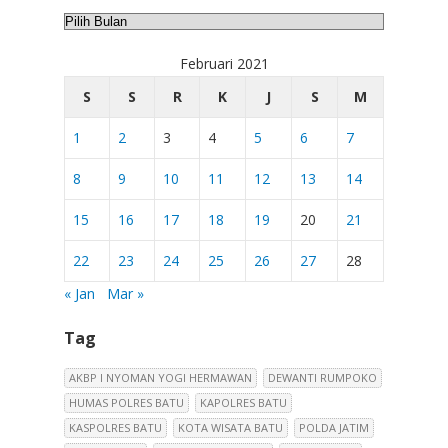
Arsip
Februari 2021
S
S
R
K
J
S
M
1
2
3
4
5
6
7
8
9
10
11
12
13
14
15
16
17
18
19
20
21
22
23
24
25
26
27
28
« Jan
Mar »
Tag
AKBP I NYOMAN YOGI HERMAWAN
DEWANTI RUMPOKO
HUMAS POLRES BATU
KAPOLRES BATU
KASPOLRES BATU
KOTA WISATA BATU
POLDA JATIM