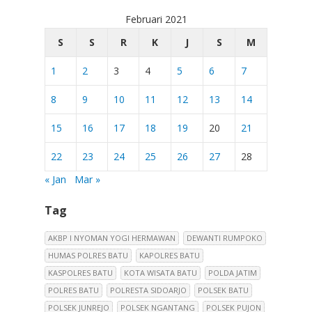
Februari 2021
S
S
R
K
J
S
M
1
2
3
4
5
6
7
8
9
10
11
12
13
14
15
16
17
18
19
20
21
22
23
24
25
26
27
28
« Jan
Mar »
Tag
AKBP I NYOMAN YOGI HERMAWAN
DEWANTI RUMPOKO
HUMAS POLRES BATU
KAPOLRES BATU
KASPOLRES BATU
KOTA WISATA BATU
POLDA JATIM
POLRES BATU
POLRESTA SIDOARJO
POLSEK BATU
POLSEK JUNREJO
POLSEK NGANTANG
POLSEK PUJON