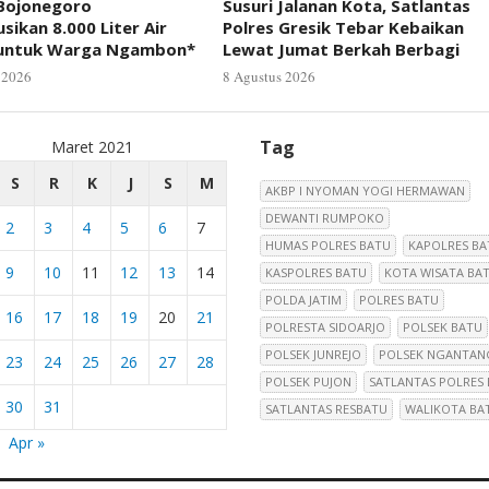
 Bojonegoro
Susuri Jalanan Kota, Satlantas
usikan 8.000 Liter Air
Polres Gresik Tebar Kebaikan
 untuk Warga Ngambon*
Lewat Jumat Berkah Berbagi
 2026
8 Agustus 2026
Tag
Maret 2021
S
R
K
J
S
M
AKBP I NYOMAN YOGI HERMAWAN
DEWANTI RUMPOKO
2
3
4
5
6
7
HUMAS POLRES BATU
KAPOLRES BA
9
10
11
12
13
14
KASPOLRES BATU
KOTA WISATA BA
POLDA JATIM
POLRES BATU
16
17
18
19
20
21
POLRESTA SIDOARJO
POLSEK BATU
POLSEK JUNREJO
POLSEK NGANTAN
23
24
25
26
27
28
POLSEK PUJON
SATLANTAS POLRES
30
31
SATLANTAS RESBATU
WALIKOTA BA
Apr »