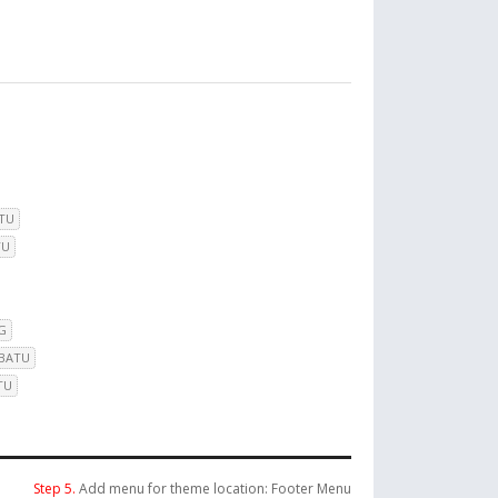
TU
TU
G
 BATU
TU
Step 5.
Add menu for theme location: Footer Menu