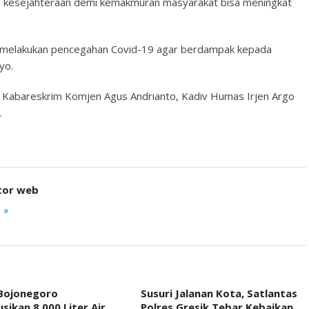
kesejahteraan demi kemakmuran masyarakat bisa meningkat
a melakukan pencegahan Covid-19 agar berdampak kepada
yo.
eh Kabareskrim Komjen Agus Andrianto, Kadiv Humas Irjen Argo
.
tor web
 »
 Bojonegoro
Susuri Jalanan Kota, Satlantas
usikan 8.000 Liter Air
Polres Gresik Tebar Kebaikan