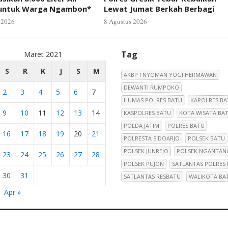
 untuk Warga Ngambon*
Lewat Jumat Berkah Berbagi
 2026
8 Agustus 2026
Tag
Maret 2021
S
R
K
J
S
M
AKBP I NYOMAN YOGI HERMAWAN
DEWANTI RUMPOKO
2
3
4
5
6
7
HUMAS POLRES BATU
KAPOLRES BA
9
10
11
12
13
14
KASPOLRES BATU
KOTA WISATA BA
POLDA JATIM
POLRES BATU
16
17
18
19
20
21
POLRESTA SIDOARJO
POLSEK BATU
POLSEK JUNREJO
POLSEK NGANTAN
23
24
25
26
27
28
POLSEK PUJON
SATLANTAS POLRES
30
31
SATLANTAS RESBATU
WALIKOTA BA
Apr »