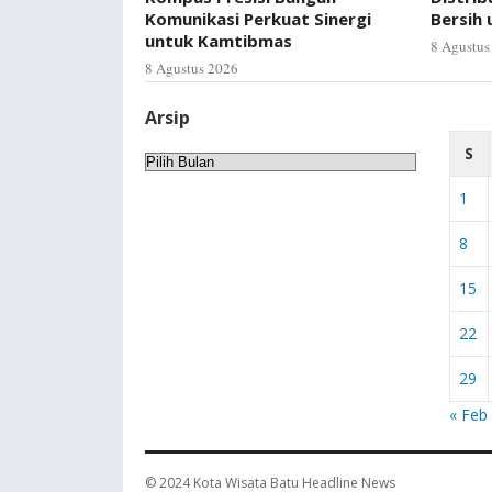
Komunikasi Perkuat Sinergi
Bersih
untuk Kamtibmas
8 Agustus
8 Agustus 2026
Arsip
S
Arsip
1
8
15
22
29
« Feb
© 2024
Kota Wisata Batu Headline News