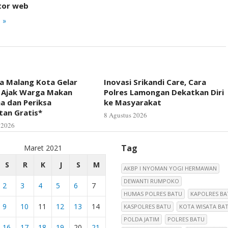
tor web
 »
a Malang Kota Gelar
Inovasi Srikandi Care, Cara
 Ajak Warga Makan
Polres Lamongan Dekatkan Diri
a dan Periksa
ke Masyarakat
tan Gratis*
8 Agustus 2026
 2026
Tag
Maret 2021
S
R
K
J
S
M
AKBP I NYOMAN YOGI HERMAWAN
DEWANTI RUMPOKO
2
3
4
5
6
7
HUMAS POLRES BATU
KAPOLRES BA
9
10
11
12
13
14
KASPOLRES BATU
KOTA WISATA BA
POLDA JATIM
POLRES BATU
16
17
18
19
20
21