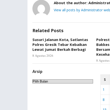
About the author:
Administra
View all posts by Administrator web
Related Posts
Susuri Jalanan Kota, Satlantas
Polrest
Polres Gresik Tebar Kebaikan
Bakkes
Lewat Jumat Berkah Berbagi
Bersam
Keseha
8 Agustus 2026
8 Agustus
Arsip
S
Arsip
1
8
15