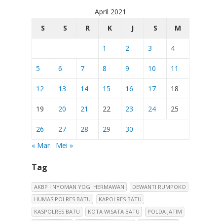
April 2021
S
S
R
K
J
S
M
1
2
3
4
5
6
7
8
9
10
11
12
13
14
15
16
17
18
19
20
21
22
23
24
25
26
27
28
29
30
« Mar
Mei »
Tag
AKBP I NYOMAN YOGI HERMAWAN
DEWANTI RUMPOKO
HUMAS POLRES BATU
KAPOLRES BATU
KASPOLRES BATU
KOTA WISATA BATU
POLDA JATIM