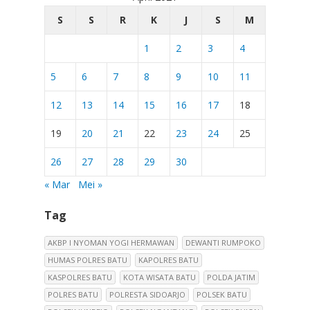
S
S
R
K
J
S
M
1
2
3
4
5
6
7
8
9
10
11
12
13
14
15
16
17
18
19
20
21
22
23
24
25
26
27
28
29
30
« Mar
Mei »
Tag
AKBP I NYOMAN YOGI HERMAWAN
DEWANTI RUMPOKO
HUMAS POLRES BATU
KAPOLRES BATU
KASPOLRES BATU
KOTA WISATA BATU
POLDA JATIM
POLRES BATU
POLRESTA SIDOARJO
POLSEK BATU