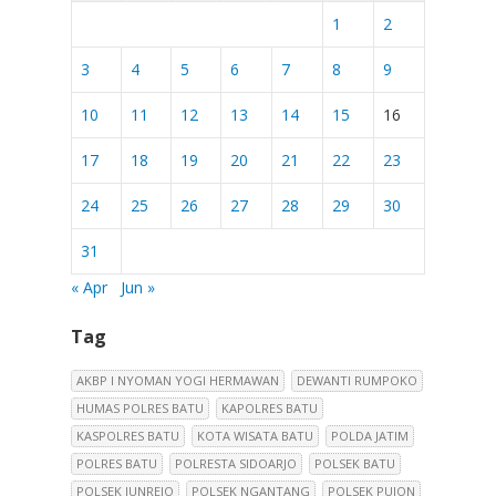
1
2
3
4
5
6
7
8
9
10
11
12
13
14
15
16
17
18
19
20
21
22
23
24
25
26
27
28
29
30
31
« Apr
Jun »
Tag
AKBP I NYOMAN YOGI HERMAWAN
DEWANTI RUMPOKO
HUMAS POLRES BATU
KAPOLRES BATU
KASPOLRES BATU
KOTA WISATA BATU
POLDA JATIM
POLRES BATU
POLRESTA SIDOARJO
POLSEK BATU
POLSEK JUNREJO
POLSEK NGANTANG
POLSEK PUJON