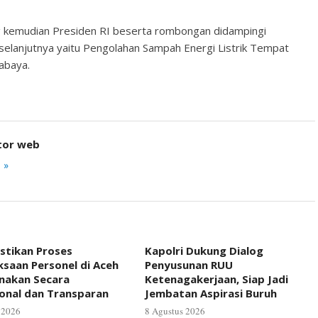
ng kemudian Presiden RI beserta rombongan didampingi
selanjutnya yaitu Pengolahan Sampah Energi Listrik Tempat
abaya.
tor web
 »
astikan Proses
Kapolri Dukung Dialog
saan Personel di Aceh
Penyusunan RUU
anakan Secara
Ketenagakerjaan, Siap Jadi
ional dan Transparan
Jembatan Aspirasi Buruh
 2026
8 Agustus 2026