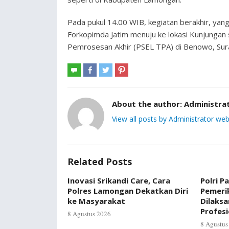
Pada pukul 14.00 WIB, kegiatan berakhir, ya
Forkopimda Jatim menuju ke lokasi Kunjungan 
Pemrosesan Akhir (PSEL TPA) di Benowo, Sur
About the author:
Administra
View all posts by Administrator web
Related Posts
Inovasi Srikandi Care, Cara
Polri P
Polres Lamongan Dekatkan Diri
Pemerik
ke Masyarakat
Dilaks
Profes
8 Agustus 2026
8 Agustus