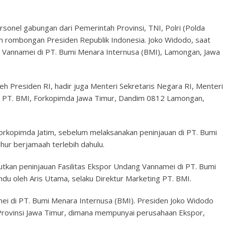
onel gabungan dari Pemerintah Provinsi, TNI, Polri (Polda
n rombongan Presiden Republik Indonesia. Joko Widodo, saat
g Vannamei di PT. Bumi Menara Internusa (BMI), Lamongan, Jawa
leh Presiden RI, hadir juga Menteri Sekretaris Negara RI, Menteri
ng PT. BMI, Forkopimda Jawa Timur, Dandim 0812 Lamongan,
rkopimda Jatim, sebelum melaksanakan peninjauan di PT. Bumi
hur berjamaah terlebih dahulu.
utkan peninjauan Fasilitas Ekspor Undang Vannamei di PT. Bumi
du oleh Aris Utama, selaku Direktur Marketing PT. BMI.
mei di PT. Bumi Menara Internusa (BMI). Presiden Joko Widodo
rovinsi Jawa Timur, dimana mempunyai perusahaan Ekspor,