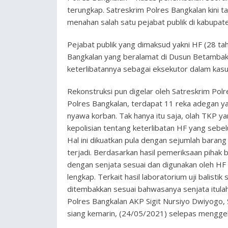
terungkap. Satreskrim Polres Bangkalan kini t
menahan salah satu pejabat publik di kabupat
Pejabat publik yang dimaksud yakni HF (28 
Bangkalan yang beralamat di Dusun Betambak
keterlibatannya sebagai eksekutor dalam kasu
Rekonstruksi pun digelar oleh Satreskrim Pol
Polres Bangkalan, terdapat 11 reka adegan y
nyawa korban. Tak hanya itu saja, olah TKP y
kepolisian tentang keterlibatan HF yang sebe
Hal ini dikuatkan pula dengan sejumlah baran
terjadi. Berdasarkan hasil pemeriksaan pihak 
dengan senjata sesuai dan digunakan oleh H
lengkap. Terkait hasil laboratorium uji balisti
ditembakkan sesuai bahwasanya senjata itulah
Polres Bangkalan AKP Sigit Nursiyo Dwiyogo, 
siang kemarin, (24/05/2021) selepas menggel