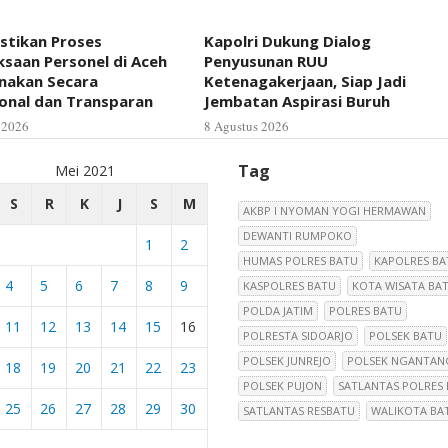
astikan Proses
Kapolri Dukung Dialog
saan Personel di Aceh
Penyusunan RUU
anakan Secara
Ketenagakerjaan, Siap Jadi
ional dan Transparan
Jembatan Aspirasi Buruh
 2026
8 Agustus 2026
Tag
Mei 2021
S
R
K
J
S
M
AKBP I NYOMAN YOGI HERMAWAN
DEWANTI RUMPOKO
1
2
HUMAS POLRES BATU
KAPOLRES BA
4
5
6
7
8
9
KASPOLRES BATU
KOTA WISATA BA
POLDA JATIM
POLRES BATU
11
12
13
14
15
16
POLRESTA SIDOARJO
POLSEK BATU
POLSEK JUNREJO
POLSEK NGANTAN
18
19
20
21
22
23
POLSEK PUJON
SATLANTAS POLRES
25
26
27
28
29
30
SATLANTAS RESBATU
WALIKOTA BA