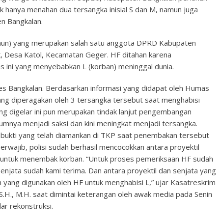
ak hanya menahan dua tersangka inisial S dan M, namun juga
en Bangkalan.
tahun) yang merupakan salah satu anggota DPRD Kabupaten
, Desa Katol, Kecamatan Geger. HF ditahan karena
s ini yang menyebabkan L (korban) meninggal dunia.
res Bangkalan. Berdasarkan informasi yang didapat oleh Humas
ang diperagakan oleh 3 tersangka tersebut saat menghabisi
ang digelar ini pun merupakan tindak lanjut pengembangan
lumnya menjadi saksi dan kini meningkat menjadi tersangka.
g bukti yang telah diamankan di TKP saat penembakan tersebut
berwajib, polisi sudah berhasil mencocokkan antara proyektil
F untuk menembak korban. “Untuk proses pemeriksaan HF sudah
k senjata sudah kami terima. Dan antara proyektil dan senjata yang
 yang digunakan oleh HF untuk menghabisi L,” ujar Kasatreskrim
S.H., M.H. saat dimintai keterangan oleh awak media pada Senin
ar rekonstruksi.