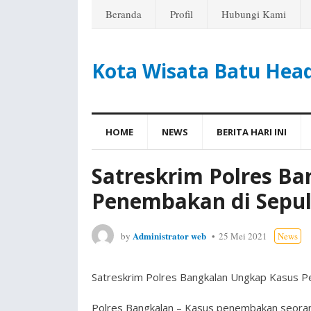
Beranda
Profil
Hubungi Kami
Kota Wisata Batu Hea
HOME
NEWS
BERITA HARI INI
Satreskrim Polres B
Penembakan di Sepu
Administrator web
by
25 Mei 2021
News
Satreskrim Polres Bangkalan Ungkap Kasus P
Polres Bangkalan – Kasus penembakan seoran