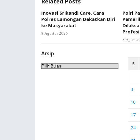
Related Posts
Inovasi Srikandi Care, Cara
Polri P
Polres Lamongan Dekatkan Diri
Pemerik
ke Masyarakat
Dilaks
Profes
8 Agustus 2026
8 Agustus
Arsip
S
Arsip
3
10
17
24