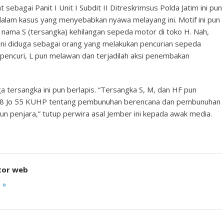
 sebagai Panit I Unit I Subdit II Ditreskrimsus Polda Jatim ini pun
alam kasus yang menyebabkan nyawa melayang ini. Motif ini pun
s nama S (tersangka) kehilangan sepeda motor di toko H. Nah,
ini diduga sebagai orang yang melakukan pencurian sepeda
 pencuri, L pun melawan dan terjadilah aksi penembakan
ga tersangka ini pun berlapis. “Tersangka S, M, dan HF pun
338 Jo 55 KUHP tentang pembunuhan berencana dan pembunuhan
n penjara,” tutup perwira asal Jember ini kepada awak media.
tor web
 »