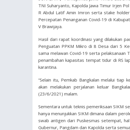
TNI Suharyanto, Kapolda Jawa Timur Irjen Pol 
R Abdul Latif Amin Imron serta stake holde
Percepatan Penanganan Covid-19 di Kabupat
V Brawijaya.
Hasil dari rapat koordinasi yang dilakukan p
Penguatan PPKM Mikro di 8 Desa dari 5 Kec
sama melawan Covid-19 serta pelaksanaan T
penambahan kapasitas tempat tidur di RS l
karantina.
“Selain itu, Pemkab Bangkalan melalui tia
akan melakukan perjalanan keluar Bangkala
(23/6/2021) malam.
Sementara untuk teknis pemeriksaan SIKM send
hanya menunjukkan SIKM dimana dalam perole
swab antigen dari Puskesmas setempat, hal 
Gubernur, Pangdam dan Kapolda serta semua 