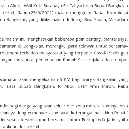
Nico Afinta, Wali Kota Surabaya Eri Cahyadi dan Bupati Bangkalan
r terkait, Rabu (23/6/2021) malam menggelar Rapat Koordinasi
en Bangkalan, yang dilaksanakan di Ruang Bina Yudha, Makodam
ada malam ini, menghasilkan beberapa poin penting, diantaranya,
amatan di Bangkalan, merangkul para relawan untuk bersama-
reatment terhadap masyarakat yang terpapar Covid-19 dengan
apangan Indrapura, penambahan Rumah Sakit rujukan dan tempat
p kecamatan akan mengeluarkan SIKM bagi warga Bangkalan yang
n,” kata Bupati Bangkalan, R. Abdul Latif Amin Imron, Rabu
iri bagi warga yang akan keluar dari zona merah, Nantinya bisa
hannya dengan menyertakan surat keterangan hasil Non Reaktif
ini sesuai kesepakatan bersama antara Forkopimda Jatim yaitu
stakeholder terkait.