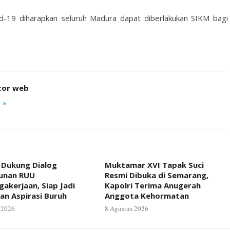
-19 diharapkan seluruh Madura dapat diberlakukan SIKM bagi
tor web
 »
 Dukung Dialog
Muktamar XVI Tapak Suci
unan RUU
Resmi Dibuka di Semarang,
akerjaan, Siap Jadi
Kapolri Terima Anugerah
an Aspirasi Buruh
Anggota Kehormatan
 2026
8 Agustus 2026