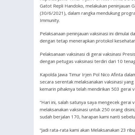
Gatot Repli Handoko, melakukan peninjauan Ge
(30/6/2021), dalam rangka mendukung progra
Immunity.
Pelaksanaan peninjauan vaksinasi ini dimulai d
dengan tetap menerapkan protokol kesehatan
Pelaksanaan vaksinasi di gerai vaksinasi Pres
dengan petugas vaksinasi terdiri dari 10 tena
Kapolda Jawa Timur Irjen Pol Nico Afinta dala
secara serentak melaksanakan vaksinasi yang d
kemarin pihaknya telah mendirikan 503 gerai va
“Hari ini, salah satunya saya mengecek gerai 
melaksanakan vaksinasi untuk 250 orang disin
sudah berjalan 170, harapan kami nanti sebelu
“Jadi rata-rata kami akan Melaksanakan 23 ribu 