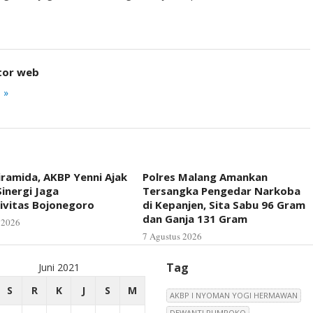
tor web
 »
iramida, AKBP Yenni Ajak
Polres Malang Amankan
inergi Jaga
Tersangka Pengedar Narkoba
ivitas Bojonegoro
di Kepanjen, Sita Sabu 96 Gram
dan Ganja 131 Gram
 2026
7 Agustus 2026
Tag
Juni 2021
S
R
K
J
S
M
AKBP I NYOMAN YOGI HERMAWAN
DEWANTI RUMPOKO