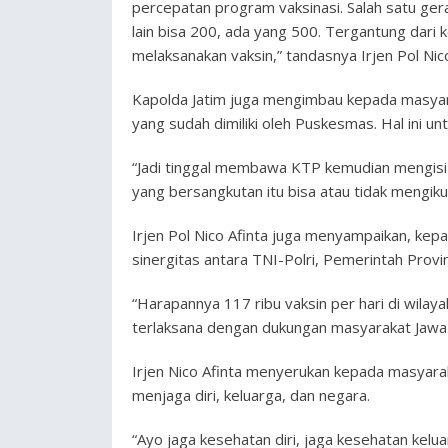
percepatan program vaksinasi. Salah satu gerai
lain bisa 200, ada yang 500. Tergantung dari
melaksanakan vaksin,” tandasnya Irjen Pol Nico
Kapolda Jatim juga mengimbau kepada masyarak
yang sudah dimiliki oleh Puskesmas. Hal ini u
“Jadi tinggal membawa KTP kemudian mengisi 
yang bersangkutan itu bisa atau tidak mengikut
Irjen Pol Nico Afinta juga menyampaikan, kepa
sinergitas antara TNI-Polri, Pemerintah Provi
“Harapannya 117 ribu vaksin per hari di wilay
terlaksana dengan dukungan masyarakat Jawa 
Irjen Nico Afinta menyerukan kepada masyar
menjaga diri, keluarga, dan negara.
“Ayo jaga kesehatan diri, jaga kesehatan kelu