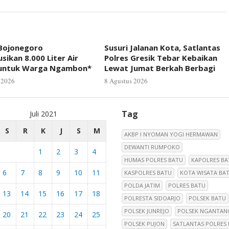
 Bojonegoro
Susuri Jalanan Kota, Satlantas
usikan 8.000 Liter Air
Polres Gresik Tebar Kebaikan
 untuk Warga Ngambon*
Lewat Jumat Berkah Berbagi
 2026
8 Agustus 2026
Tag
Juli 2021
S
R
K
J
S
M
AKBP I NYOMAN YOGI HERMAWAN
DEWANTI RUMPOKO
1
2
3
4
HUMAS POLRES BATU
KAPOLRES BA
6
7
8
9
10
11
KASPOLRES BATU
KOTA WISATA BA
POLDA JATIM
POLRES BATU
13
14
15
16
17
18
POLRESTA SIDOARJO
POLSEK BATU
POLSEK JUNREJO
POLSEK NGANTAN
20
21
22
23
24
25
POLSEK PUJON
SATLANTAS POLRES