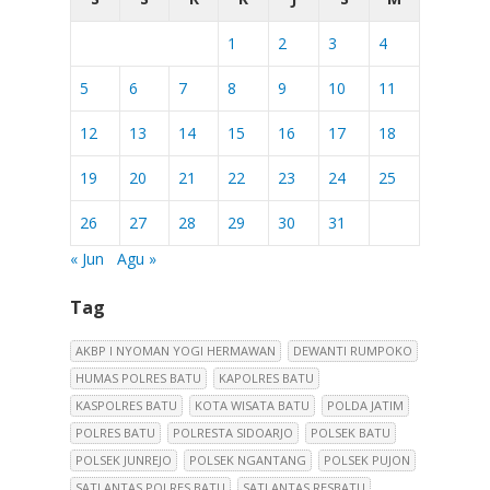
1
2
3
4
5
6
7
8
9
10
11
12
13
14
15
16
17
18
19
20
21
22
23
24
25
26
27
28
29
30
31
« Jun
Agu »
Tag
AKBP I NYOMAN YOGI HERMAWAN
DEWANTI RUMPOKO
HUMAS POLRES BATU
KAPOLRES BATU
KASPOLRES BATU
KOTA WISATA BATU
POLDA JATIM
POLRES BATU
POLRESTA SIDOARJO
POLSEK BATU
POLSEK JUNREJO
POLSEK NGANTANG
POLSEK PUJON
SATLANTAS POLRES BATU
SATLANTAS RESBATU