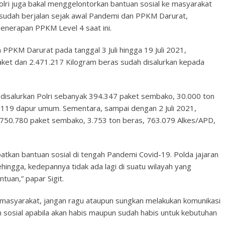
Polri juga bakal menggelontorkan bantuan sosial ke masyarakat
udah berjalan sejak awal Pandemi dan PPKM Darurat,
 penerapan PPKM Level 4 saat ini.
n PPKM Darurat pada tanggal 3 Juli hingga 19 Juli 2021,
aket dan 2.471.217 Kilogram beras sudah disalurkan kepada
 disalurkan Polri sebanyak 394.347 paket sembako, 30.000 ton
.119 dapur umum. Sementara, sampai dengan 2 Juli 2021,
k 750.780 paket sembako, 3.753 ton beras, 763.079 Alkes/APD,
tkan bantuan sosial di tengah Pandemi Covid-19. Polda jajaran
hingga, kedepannya tidak ada lagi di suatu wilayah yang
uan,” papar Sigit.
a masyarakat, jangan ragu ataupun sungkan melakukan komunikasi
 sosial apabila akan habis maupun sudah habis untuk kebutuhan