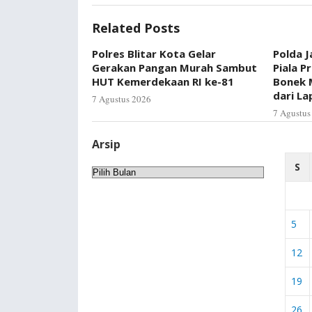
Related Posts
Polres Blitar Kota Gelar
Polda J
Gerakan Pangan Murah Sambut
Piala P
HUT Kemerdekaan RI ke-81
Bonek 
dari L
7 Agustus 2026
7 Agustus
Arsip
S
Arsip
5
12
19
26