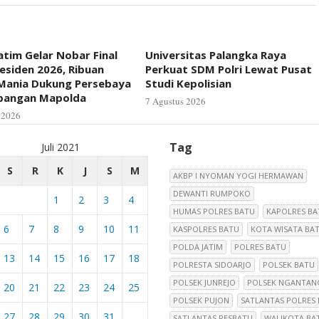
atim Gelar Nobar Final
Universitas Palangka Raya
residen 2026, Ribuan
Perkuat SDM Polri Lewat Pusat
Mania Dukung Persebaya
Studi Kepolisian
apangan Mapolda
7 Agustus 2026
 2026
Tag
Juli 2021
S
R
K
J
S
M
AKBP I NYOMAN YOGI HERMAWAN
DEWANTI RUMPOKO
1
2
3
4
HUMAS POLRES BATU
KAPOLRES BA
6
7
8
9
10
11
KASPOLRES BATU
KOTA WISATA BA
POLDA JATIM
POLRES BATU
13
14
15
16
17
18
POLRESTA SIDOARJO
POLSEK BATU
POLSEK JUNREJO
POLSEK NGANTAN
20
21
22
23
24
25
POLSEK PUJON
SATLANTAS POLRES
27
28
29
30
31
SATLANTAS RESBATU
WALIKOTA BA