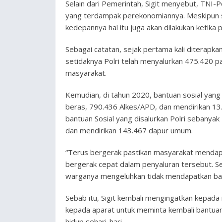
Selain dari Pemerintah, Sigit menyebut, TNI-
yang terdampak perekonomiannya. Meskipun s
kedepannya hal itu juga akan dilakukan ketika
Sebagai catatan, sejak pertama kali diterapka
setidaknya Polri telah menyalurkan 475.420 p
masyarakat.
Kemudian, di tahun 2020, bantuan sosial yang
beras, 790.436 Alkes/APD, dan mendirikan 13
bantuan Sosial yang disalurkan Polri sebanya
dan mendirikan 143.467 dapur umum.
“Terus bergerak pastikan masyarakat mendapa
bergerak cepat dalam penyaluran tersebut. Se
warganya mengeluhkan tidak mendapatkan bant
Sebab itu, Sigit kembali mengingatkan kepad
kepada aparat untuk meminta kembali bantuan
hidup sehari-hari.