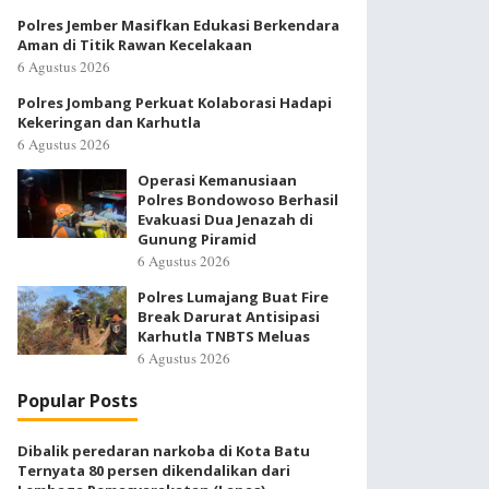
Polres Jember Masifkan Edukasi Berkendara
Aman di Titik Rawan Kecelakaan
6 Agustus 2026
Polres Jombang Perkuat Kolaborasi Hadapi
Kekeringan dan Karhutla
6 Agustus 2026
Operasi Kemanusiaan
Polres Bondowoso Berhasil
Evakuasi Dua Jenazah di
Gunung Piramid
6 Agustus 2026
Polres Lumajang Buat Fire
Break Darurat Antisipasi
Karhutla TNBTS Meluas
6 Agustus 2026
Popular Posts
Dibalik peredaran narkoba di Kota Batu
Ternyata 80 persen dikendalikan dari