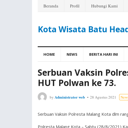
Beranda
Profil
Hubungi Kami
Kota Wisata Batu Hea
HOME
NEWS
BERITA HARI INI
Serbuan Vaksin Polr
HUT Polwan ke 73.
Administrator web
by
28 Agustus 2021
New
Serbuan Vaksin Polresta Malang Kota dlm ra
Polresta Malang Kota – Sabtu (28/8/2021) K