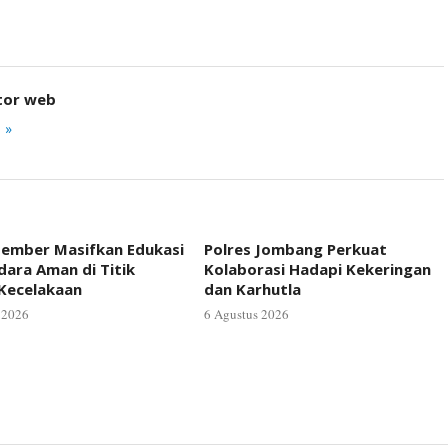
tor web
 »
Jember Masifkan Edukasi
Polres Jombang Perkuat
ara Aman di Titik
Kolaborasi Hadapi Kekeringan
Kecelakaan
dan Karhutla
 2026
6 Agustus 2026