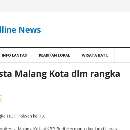
dline News
INFO LANTAS
KEARIFAN LOKAL
WISATA BATU
esta Malang Kota dlm rangka
s
ngka HUT Polwan ke 73.
apolresta Malang Kota AKBP Budi Hermanto kunjungi Lapas