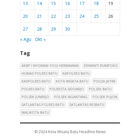
13
14
15
16
17
18
19
20
21
22
23
24
25
26
27
28
29
30
« Agu
Okt »
Tag
AKBP I NYOMAN YOGI HERMAWAN
DEWANTI RUMPOKO
HUMAS POLRES BATU
KAPOLRES BATU
KASPOLRES BATU
KOTA WISATA BATU
POLDA JATIM
POLRES BATU
POLRESTA SIDOARJO
POLSEK BATU
POLSEK JUNREJO
POLSEK NGANTANG
POLSEK PUJON
SATLANTAS POLRES BATU
SATLANTAS RESBATU
WALIKOTA BATU
© 2024
Kota Wisata Batu Headline News