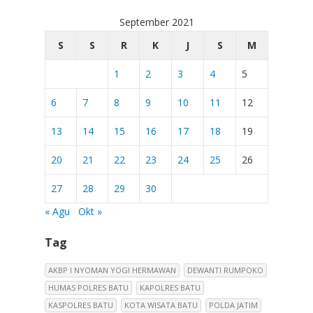
September 2021
S
S
R
K
J
S
M
1
2
3
4
5
6
7
8
9
10
11
12
13
14
15
16
17
18
19
20
21
22
23
24
25
26
27
28
29
30
« Agu
Okt »
Tag
AKBP I NYOMAN YOGI HERMAWAN
DEWANTI RUMPOKO
HUMAS POLRES BATU
KAPOLRES BATU
KASPOLRES BATU
KOTA WISATA BATU
POLDA JATIM